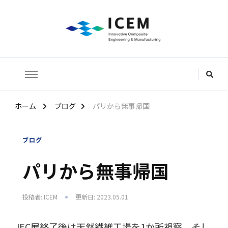
株式会社ICEM
ホーム
ブログ
パリから無事帰国
ブログ
パリから無事帰国
投稿者:
ICEM
更新日:
2023.05.01
JEC展終了後は天然繊維工場を1か所視察、そし